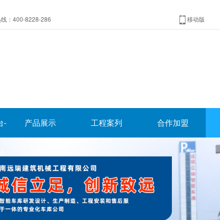
400-8228-286
移动版
-
产品展示
工程案列
合作加盟
址