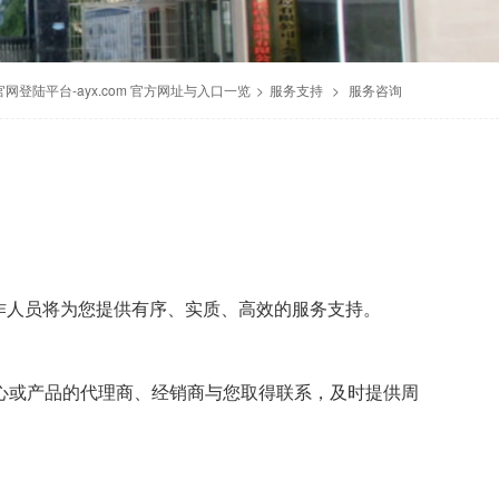
官网登陆平台-ayx.com 官方网址与入口一览
>
服务支持
>
服务咨询
作人员将为您提供有序、实质、高效的服务支持。
心或产品的代理商、经销商与您取得联系，及时提供周