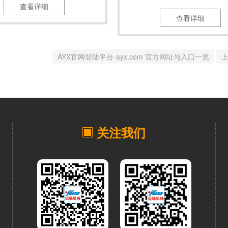
查看详细
查看详细
AYX官网登陆平台-ayx.com 官方网址与入口一览
关注我们