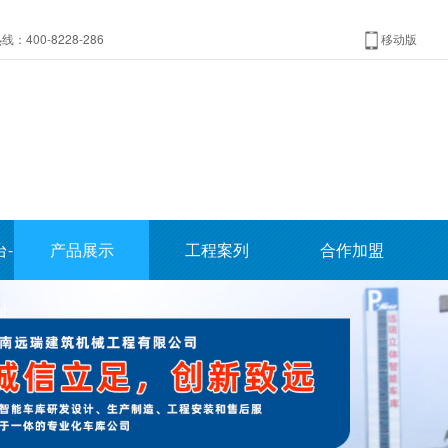
400-8228-286
移动版
-
产品展示
工程案列
合作加盟
址