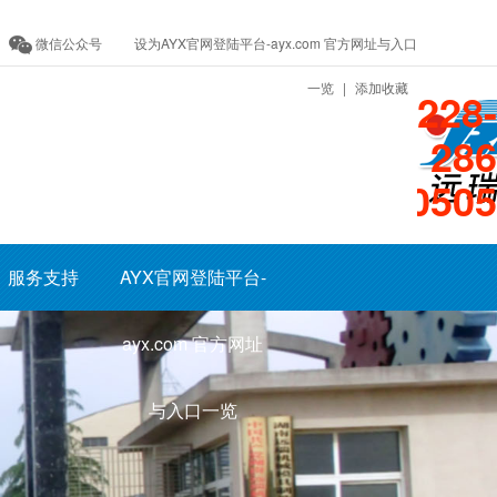
微信公众号
设为AYX官网登陆平台-ayx.com 官方网址与入口
一览
|
添加收藏
400-8228-
286
13707400505
服务支持
AYX官网登陆平台-
ayx.com 官方网址
与入口一览