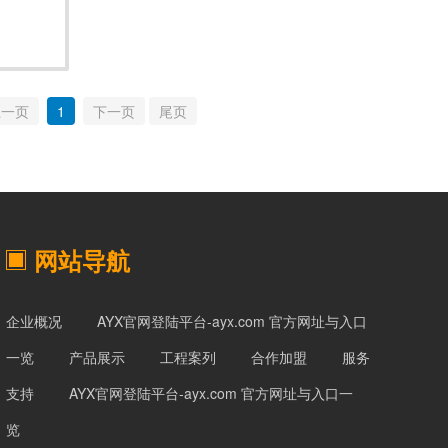
上一页
1
下一页
尾页
网站导航
企业概况
AYX官网登陆平台-ayx.com 官方网址与入口
一览
产品展示
工程案列
合作加盟
服务
支持
AYX官网登陆平台-ayx.com 官方网址与入口一
览