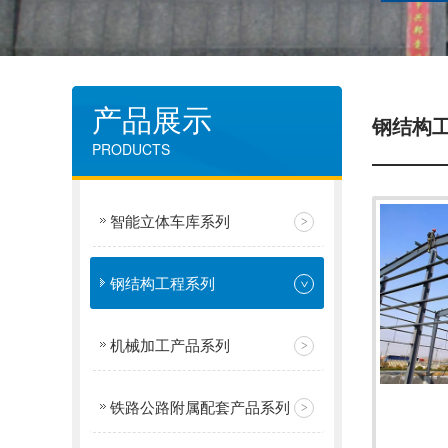
产品展示
钢结构
PRODUCTS
智能立体车库系列
钢结构工程系列
机械加工产品系列
铁路公路附属配套产品系列