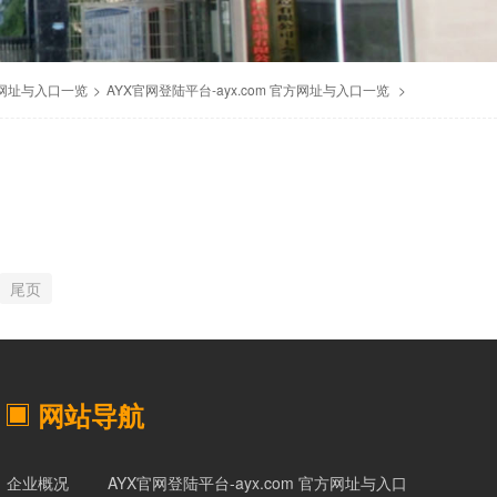
官方网址与入口一览
>
AYX官网登陆平台-ayx.com 官方网址与入口一览
>
尾页
网站导航
企业概况
AYX官网登陆平台-ayx.com 官方网址与入口