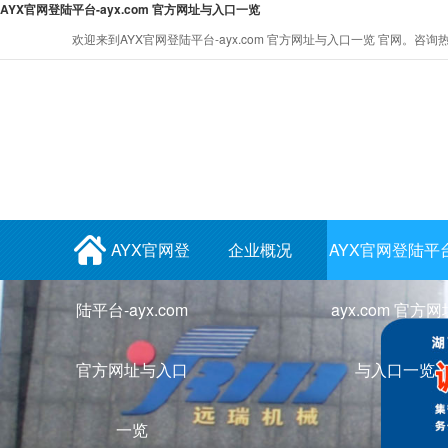
AYX官网登陆平台-ayx.com 官方网址与入口一览
欢迎来到AYX官网登陆平台-ayx.com 官方网址与入口一览 官网。咨询热线：
AYX官网登
企业概况
AYX官网登陆平台
陆平台-ayx.com
ayx.com 官方网
官方网址与入口
与入口一览
一览