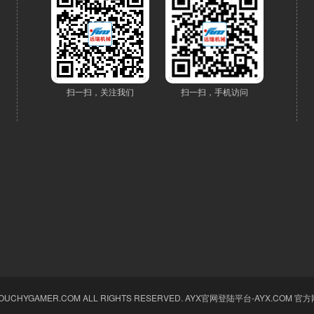
扫一扫，关注我们
扫一扫，手机访问
OUCHYGAMER.COM ALL RIGHTS RESERVED.
AYX官网登陆平台-AYX.COM 