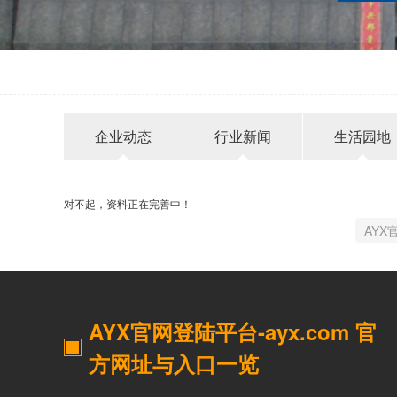
企业动态
行业新闻
生活园地
对不起，资料正在完善中！
AYX
AYX官网登陆平台-ayx.com 官
方网址与入口一览