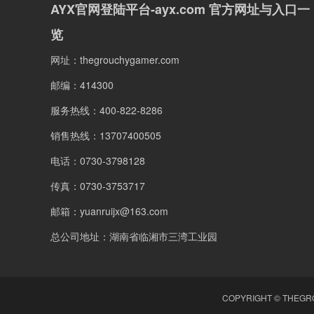
AYX官网登陆平台-ayx.com 官方网址与入口一
览
网址：thegrouchygamer.com
邮编：414300
服务热线：400-822-8286
销售热线：13707400505
电话：0730-3798128
传真：0730-3753717
邮箱：yuanruijx@163.com
总公司地址：湖南省临湘市三湾工业园
COPYRIGHT © THEGR