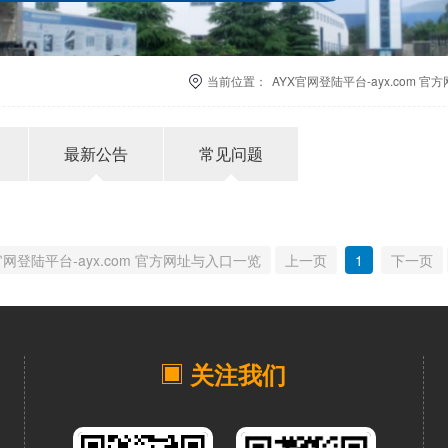
当前位置：
AYX官网登陆平台-ayx.com 
最新公告
常见问题
官网登陆平台-ayx.com 官方网址与入口一览
上一页
1
下一页
关注我们