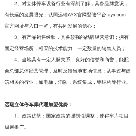
2、对立体停车设备行业有深刻了解，具备品牌意识，
有长远的发展眼光；认同远瑞AYX官网登陆平台-ayx.com
官方网址与入口一览，有共同发展的信心；
3、有产品销售经验，具备较强的品牌经营意识；拥有
固定经营场所，相应的技术能力，一定数量的销售人员；
4、当地具有一定人脉关系，良好的信誉和商誉，能配
合总部总体经营管理，及时反馈当地市场信息；从事过与建
筑相关的行业，如电梯，消防，系统集成，钢结构等行业。
远瑞立体停车库代理加盟优势：
1、政策优势：国家政策的强制性调整，使得车库项目
极易推广。