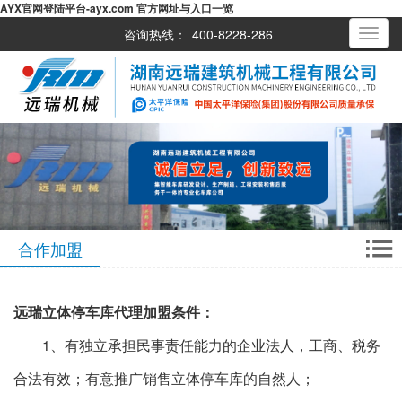
AYX官网登陆平台-ayx.com 官方网址与入口一览
咨询热线：
400-8228-286
Toggle
navigati
合作加盟
远瑞立体停车库代理加盟条件：
1、有独立承担民事责任能力的企业法人，工商、税务
合法有效；有意推广销售立体停车库的自然人；