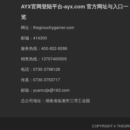
AYX官网登陆平台-ayx.com 官方网址与入口一
览
网址：thegrouchygamer.com
邮编：414300
服务热线：400-822-8286
销售热线：13707400505
电话：0730-3798128
传真：0730-3753717
邮箱：yuanruijx@163.com
总公司地址：湖南省临湘市三湾工业园
COPYRIGHT © THEGR