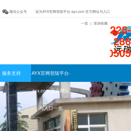
微信公众号
设为AYX官网登陆平台-ayx.com 官方网址与入口
一览
|
添加收藏
400-8228-
286
13707400505
服务支持
AYX官网登陆平台-
ayx.com 官方网址
与入口一览