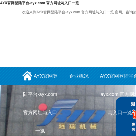
AYX官网登陆平台-ayx.com 官方网址与入口一览
欢迎来到AYX官网登陆平台-ayx.com 官方网址与入口一览 官网。咨询热线：
AYX官网登
企业概况
AYX官网登陆平台
陆平台-ayx.com
ayx.com 官方网
官方网址与入口
与入口一览
一览