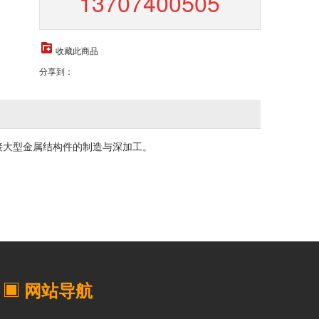
13707400505
收藏此商品
分享到：
接大型金属结构件的制造与深加工。
网站导航