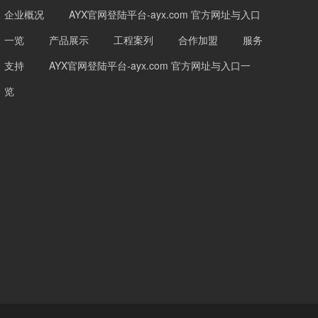
企业概况
AYX官网登陆平台-ayx.com 官方网址与入口
一览
产品展示
工程案列
合作加盟
服务
支持
AYX官网登陆平台-ayx.com 官方网址与入口一
览