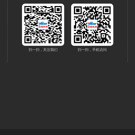
扫一扫，关注我们
扫一扫，手机访问