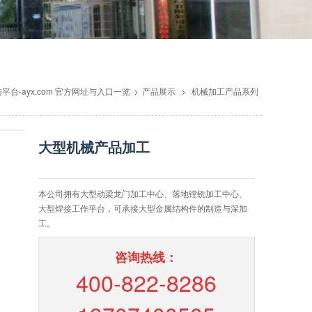
平台-ayx.com 官方网址与入口一览
>
产品展示
>
机械加工产品系列
大型机械产品加工
本公司拥有大型动梁龙门加工中心、落地镗铣加工中心、
大型焊接工作平台，可承接大型金属结构件的制造与深加
工。
咨询热线：
400-822-8286