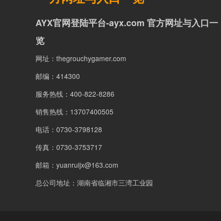
AYX官网登陆平台-ayx.com 官方网址与入口一
览
网址：thegrouchygamer.com
邮编：414300
服务热线：400-822-8286
销售热线：13707400505
电话：0730-3798128
传真：0730-3753717
邮箱：yuanruijx@163.com
总公司地址：湖南省临湘市三湾工业园