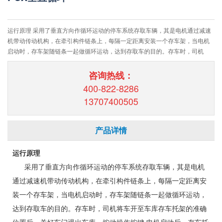
运行原理 采用了垂直方向作循环运动的停车系统存取车辆，其是电机通过减速
机带动传动机构，在牵引构件链条上，每隔一定距离安装一个存车架，当电机
启动时，存车架随链条一起做循环运动，达到存取车的目的。存车时，司机
咨询热线：
400-822-8286
13707400505
产品详情
运行原理
采用了垂直方向作循环运动的停车系统存取车辆，其是电机
通过减速机带动传动机构，在牵引构件链条上，每隔一定距离安
装一个存车架，当电机启动时，存车架随链条一起做循环运动，
达到存取车的目的。存车时，司机将车开至车库存车托架的准确