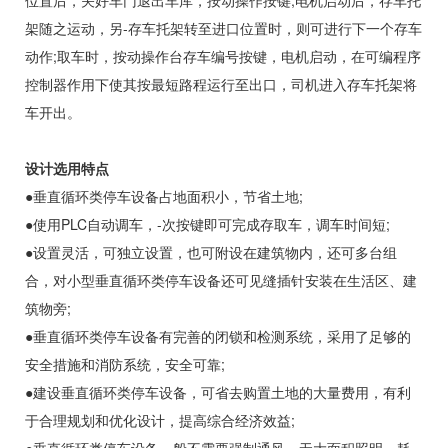
位置后，关好车门退出车库，按动操作按键,电机启动后，存车托
架随之运动，另-存车托架转至进口位置时，则可进行下一个存车
动作;取车时，按动操作台存车编号按键，电机启动，在可编程序
控制器作用下使其按最短路程运行至出口，司机进入存车托架将
车开出。
设计选用特点
●垂直循环类停车设备占地面积小，节省土地;
●使用PLC自动调车，-次按键即可完成存取车，调车时间短;
●设置灵活，可独立设置，也可附设在建筑物内，还可多台组
合，对小型垂直循环类停车设备还可见缝插针安装在生活区、建
筑物旁;
●垂直循环类停车设备有完善的闭锁和检测系统，采用了足够的
安全措施和消防系统，安全可靠;
●建设垂直循环类停车设备，可省去购置土地的大量费用，有利
于合理规划和优化设计，提高综合经济效益;