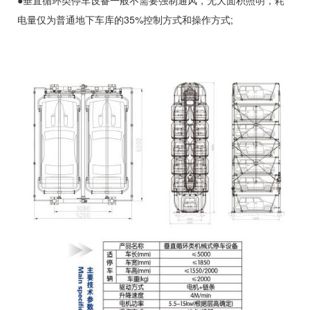
●垂直循环类停车设备一般不需要强制通风，无大面积照明，耗
电量仅为普通地下车库的35%控制方式和操作方式;