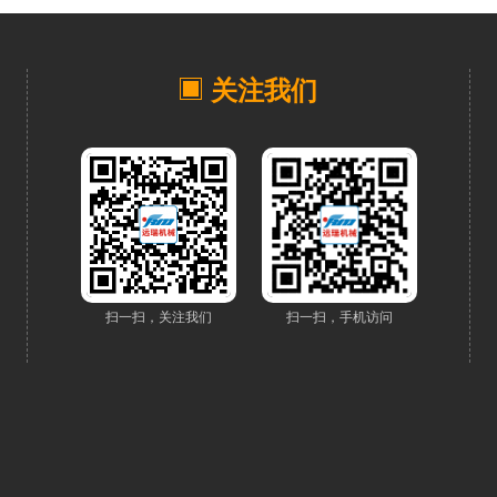
关注我们
扫一扫，关注我们
扫一扫，手机访问