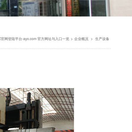
X官网登陆平台-ayx.com 官方网址与入口一览
>
企业概况
>
生产设备