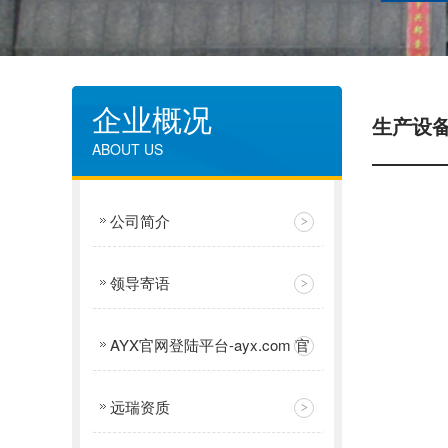
企业概况
生产设
ABOUT US
公司简介
领导寄语
AYX官网登陆平台-ayx.com 官
方网址与入口一览
远瑞资质