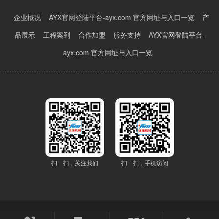
企业概况
AYX官网登陆平台-ayx.com 官方网址与入口一览
产
品展示
工程案列
合作加盟
服务支持
AYX官网登陆平台-
ayx.com 官方网址与入口一览
扫一扫，关注我们
扫一扫，手机访问
COPYRIGHT © THEGROUCHYGAMER.COM ALL RIGHTS RESERVED.
AYX