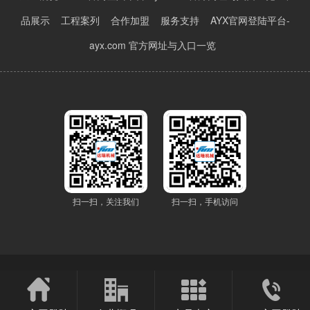
品展示
工程案列
合作加盟
服务支持
AYX官网登陆平台-
ayx.com 官方网址与入口一览
扫一扫，关注我们
扫一扫，手机访问
COPYRIGHT © THEGROUCHYGAMER.COM ALL RIGHTS RESERVED.
AYX
官网登陆平台-AYX.COM 官方网址与入口一览
版权所有