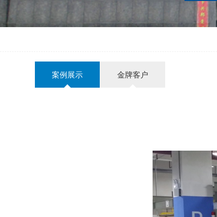
案例展示
金牌客户