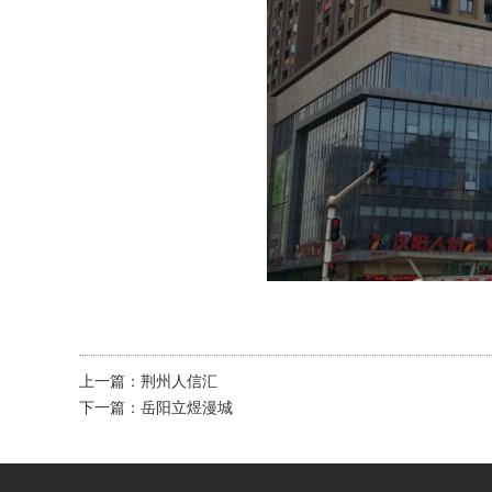
上一篇：
荆州人信汇
下一篇：
岳阳立煜漫城