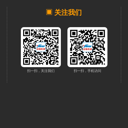
关注我们
扫一扫，关注我们
扫一扫，手机访问