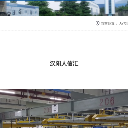
当前位置：
AYX
汉阳人信汇