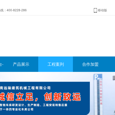
400-8228-286
移动版
-
产品展示
工程案列
合作加盟
址