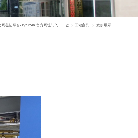
官网登陆平台-ayx.com 官方网址与入口一览
>
工程案列
>
案例展示