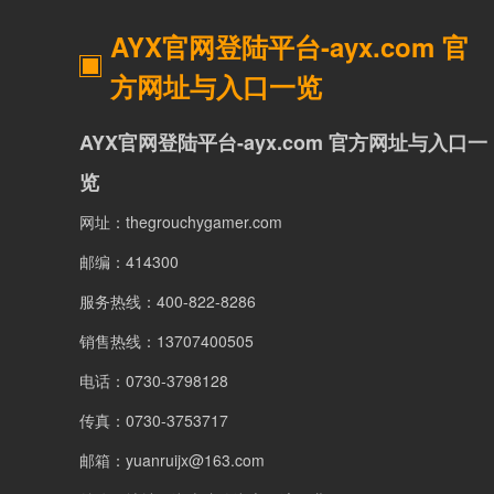
AYX官网登陆平台-ayx.com 官
方网址与入口一览
AYX官网登陆平台-ayx.com 官方网址与入口一
览
网址：thegrouchygamer.com
邮编：414300
服务热线：400-822-8286
销售热线：13707400505
电话：0730-3798128
传真：0730-3753717
邮箱：yuanruijx@163.com